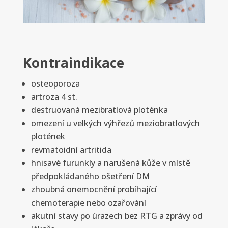
Kontraindikace
osteoporoza
artroza 4 st.
destruovaná mezibratlová ploténka
omezení u velkých výhřezů meziobratlových
plotének
revmatoidní artritida
hnisavé furunkly a narušená kůže v místě
předpokládaného ošetření DM
zhoubná onemocnění probíhající
chemoterapie nebo ozařování
akutní stavy po úrazech bez RTG a zprávy od