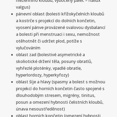
hlezenního kloubu, vybočený palec – hallux
valgus)
pánevní oblast (bolesti křížokyčelních kloubů
a kostrče s projekcí do dolních končetin,
vyosení pánve provázené svalovou dysbalancí
a bolesti při menstruaci i sexu, nemožnost
otěhotnět či udržet plod, potíže s
vylučováním
oblast zad (bolestivé asymetrické a
skoliotické držení těla, posuny obratlů,
vyhřezlé ploténky, vpadlé obratle,
hyperlordozy, hyperkyfozy)
oblast šíje a hlavy (spasmy a bolest s možnou
projekcí do horních končetin často spojené s
dlouhodobým stresem, migrény, tinitus,
posun a omezení hybnosti čelistních kloubů,
únava nesoustředěnost)
oblast horních končetin (omezení hybnosti