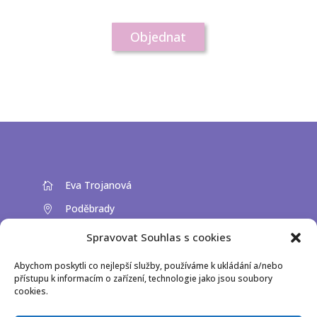
Objednat
Eva Trojanová

Poděbrady

IČ: 71877126
h
Spravovat Souhlas s cookies
Abychom poskytli co nejlepší služby, používáme k ukládání a/nebo
+420 737 966 802

přístupu k informacím o zařízení, technologie jako jsou soubory
cookies.